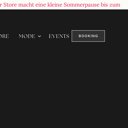
ine kleine Sommerpause bis zum 10.08.2026 – danach
ORE
MODE
EVENTS
BOOKING
STANDESAMTMODE
Moderne, Stilvolle Designs