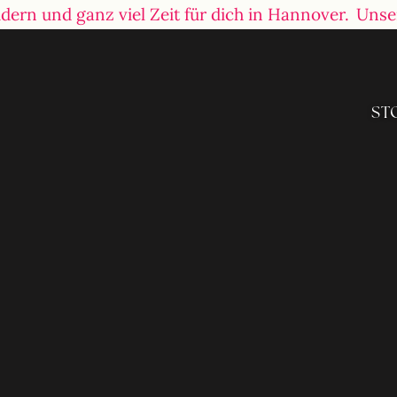
el Zeit für dich in Hannover.
Unser Store macht e
ST
ABENDMODE
Elegante Looks Für Gala,